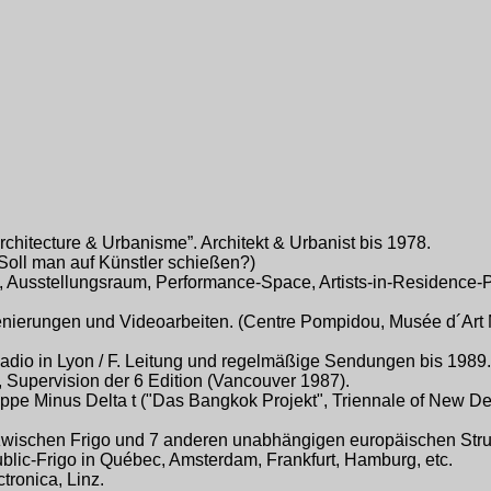
hitecture & Urbanisme”. Architekt & Urbanist bis 1978.
(Soll man auf Künstler schießen?)
e, Ausstellungsraum, Performance-Space, Artists-in-Residence-P
szenierungen und Videoarbeiten. (Centre Pompidou, Musée d´Art 
adio in Lyon / F. Leitung und regelmäßige Sendungen bis 1989.
, Supervision der 6 Edition (Vancouver 1987).
uppe Minus Delta t ("Das Bangkok Projekt", Triennale of New Del
wischen Frigo und 7 anderen unabhängigen europäischen Stru
ublic-Frigo in Québec, Amsterdam, Frankfurt, Hamburg, etc.
tronica, Linz.