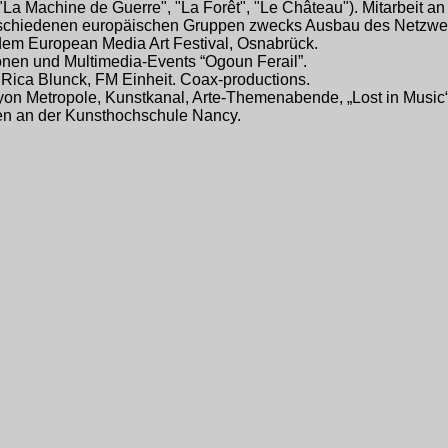
("La Machine de Guerre", "La Forêt", "Le Château"). Mitarbeit a
erschiedenen europäischen Gruppen zwecks Ausbau des Netzwer
 dem European Media Art Festival, Osnabrück.
nen und Multimedia-Events “Ogoun Ferail”.
 Rica Blunck, FM Einheit. Coax-productions.
Lyon Metropole, Kunstkanal, Arte-Themenabende
, „Lost in Music“
en an der Kunsthochschule Nancy.