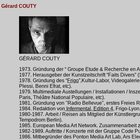
Gérard COUTY
GÉRARD COUTY
1973. Gründung der “ Groupe Etude & Recherche en Arc
1977. Herausgeber der Kunstzeitschrift “Faits Divers” 
1978. Gründung des “
Frigo
”,Kultur-Labor, Videogaleri
Plessi, Benni Efrat, etc).
1979. Multimediale Austellungen / Installationen / In
Paris, Théâtre National Populaire, etc).
1981. Gründung von "Radio Bellevue", erstes Freies R
1984. Redaktion von
Infermental, Edition 4
, Frigo-Lyon
1980-1987. Arbeit / Reisen als Mitglied der Künstlergr
Tempodrom Berlin).
1985. European Media Art Network. Zusammenarbeit z
1982-1989. Auftritte / Konzerte mit der Gruppe Code P
1986. Mitbegründer des Ponton Media Art Lab, Ars Elec